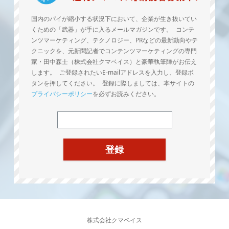
国内のパイが縮小する状況下において、企業が生き抜いてい
くための「武器」が手に入るメールマガジンです。 コンテ
ンツマーケティング、テクノロジー、PRなどの最新動向やテ
クニックを、元新聞記者でコンテンツマーケティングの専門
家・田中森士（株式会社クマベイス）と豪華執筆陣がお伝え
します。 ご登録されたいE-mailアドレスを入力し、登録ボ
タンを押してください。 登録に際しましては、本サイトの
プライバシーポリシー
を必ずお読みください。
株式会社クマベイス