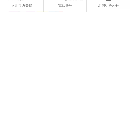
2022.08.09
2022.05.10
数字に頼りすぎないストーリーテ
顧客が期待しているのは「共感」
リング手法
「透明性」...
2022.04.25
2022.04.05