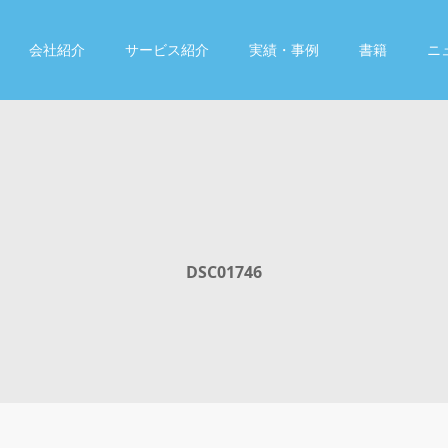
会社紹介
サービス紹介
実績・事例
書籍
ニ
DSC01746