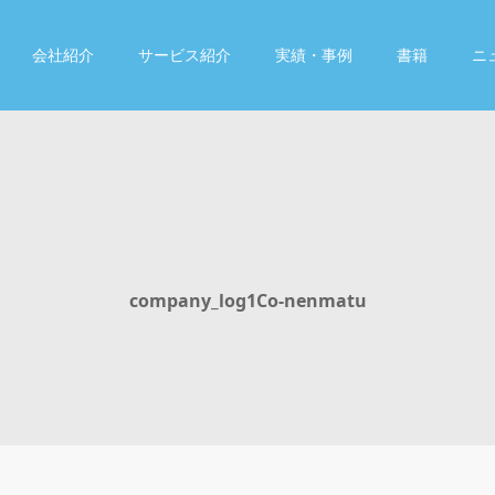
会社紹介
サービス紹介
実績・事例
書籍
ニ
company_log1Co-nenmatu