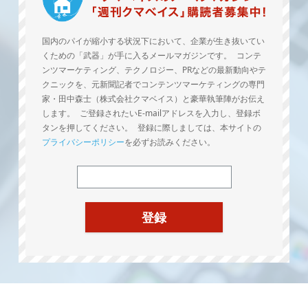
国内のパイが縮小する状況下において、企業が生き抜いてい
くための「武器」が手に入るメールマガジンです。 コンテ
ンツマーケティング、テクノロジー、PRなどの最新動向やテ
クニックを、元新聞記者でコンテンツマーケティングの専門
家・田中森士（株式会社クマベイス）と豪華執筆陣がお伝え
します。 ご登録されたいE-mailアドレスを入力し、登録ボ
タンを押してください。 登録に際しましては、本サイトの
プライバシーポリシー
を必ずお読みください。