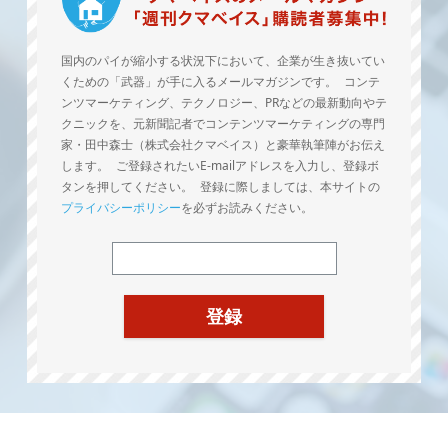
国内のパイが縮小する状況下において、企業が生き抜いてい
くための「武器」が手に入るメールマガジンです。 コンテ
ンツマーケティング、テクノロジー、PRなどの最新動向やテ
クニックを、元新聞記者でコンテンツマーケティングの専門
家・田中森士（株式会社クマベイス）と豪華執筆陣がお伝え
します。 ご登録されたいE-mailアドレスを入力し、登録ボ
タンを押してください。 登録に際しましては、本サイトの
プライバシーポリシー
を必ずお読みください。