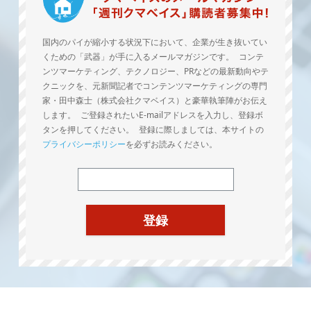
国内のパイが縮小する状況下において、企業が生き抜いてい
くための「武器」が手に入るメールマガジンです。 コンテ
ンツマーケティング、テクノロジー、PRなどの最新動向やテ
クニックを、元新聞記者でコンテンツマーケティングの専門
家・田中森士（株式会社クマベイス）と豪華執筆陣がお伝え
します。 ご登録されたいE-mailアドレスを入力し、登録ボ
タンを押してください。 登録に際しましては、本サイトの
プライバシーポリシー
を必ずお読みください。