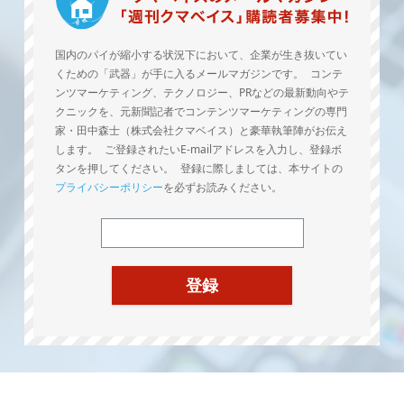
国内のパイが縮小する状況下において、企業が生き抜いてい
くための「武器」が手に入るメールマガジンです。 コンテ
ンツマーケティング、テクノロジー、PRなどの最新動向やテ
クニックを、元新聞記者でコンテンツマーケティングの専門
家・田中森士（株式会社クマベイス）と豪華執筆陣がお伝え
します。 ご登録されたいE-mailアドレスを入力し、登録ボ
タンを押してください。 登録に際しましては、本サイトの
プライバシーポリシー
を必ずお読みください。