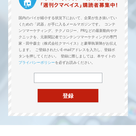
国内のパイが縮小する状況下において、企業が生き抜いてい
くための「武器」が手に入るメールマガジンです。 コンテ
ンツマーケティング、テクノロジー、PRなどの最新動向やテ
クニックを、元新聞記者でコンテンツマーケティングの専門
家・田中森士（株式会社クマベイス）と豪華執筆陣がお伝え
します。 ご登録されたいE-mailアドレスを入力し、登録ボ
タンを押してください。 登録に際しましては、本サイトの
プライバシーポリシー
を必ずお読みください。