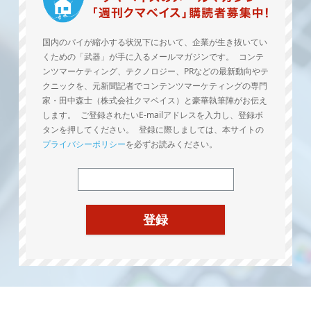
国内のパイが縮小する状況下において、企業が生き抜いてい
くための「武器」が手に入るメールマガジンです。 コンテ
ンツマーケティング、テクノロジー、PRなどの最新動向やテ
クニックを、元新聞記者でコンテンツマーケティングの専門
家・田中森士（株式会社クマベイス）と豪華執筆陣がお伝え
します。 ご登録されたいE-mailアドレスを入力し、登録ボ
タンを押してください。 登録に際しましては、本サイトの
プライバシーポリシー
を必ずお読みください。