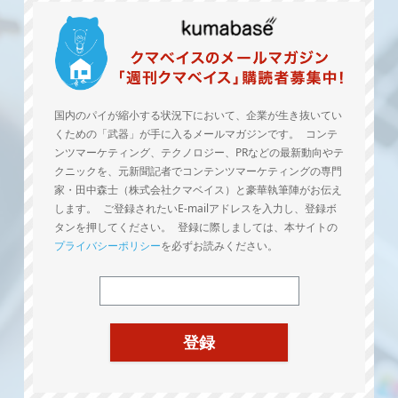
国内のパイが縮小する状況下において、企業が生き抜いてい
くための「武器」が手に入るメールマガジンです。 コンテ
ンツマーケティング、テクノロジー、PRなどの最新動向やテ
クニックを、元新聞記者でコンテンツマーケティングの専門
家・田中森士（株式会社クマベイス）と豪華執筆陣がお伝え
します。 ご登録されたいE-mailアドレスを入力し、登録ボ
タンを押してください。 登録に際しましては、本サイトの
プライバシーポリシー
を必ずお読みください。