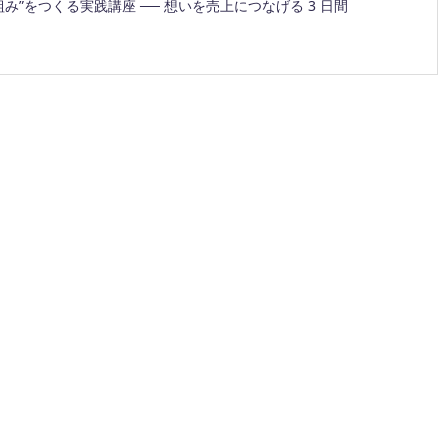
組み”をつくる実践講座 ── 想いを売上につなげる 3 日間