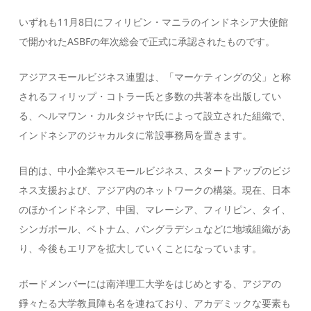
いずれも11月8日にフィリピン・マニラのインドネシア大使館
で開かれたASBFの年次総会で正式に承認されたものです。
アジアスモールビジネス連盟は、「マーケティングの父」と称
されるフィリップ・コトラー氏と多数の共著本を出版してい
る、ヘルマワン・カルタジャヤ氏によって設立された組織で、
インドネシアのジャカルタに常設事務局を置きます。
目的は、中小企業やスモールビジネス、スタートアップのビジ
ネス支援および、アジア内のネットワークの構築。現在、日本
のほかインドネシア、中国、マレーシア、フィリピン、タイ、
シンガポール、ベトナム、バングラデシュなどに地域組織があ
り、今後もエリアを拡大していくことになっています。
ボードメンバーには南洋理工大学をはじめとする、アジアの
錚々たる大学教員陣も名を連ねており、アカデミックな要素も