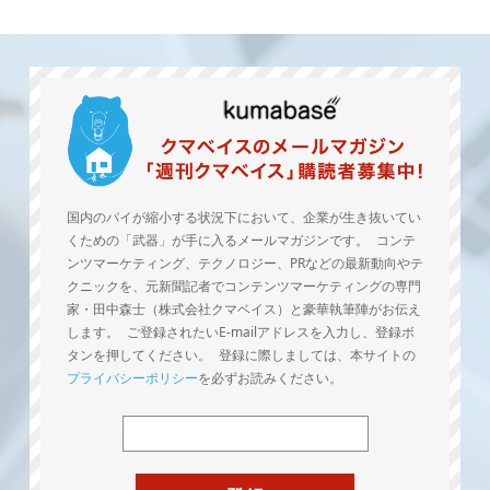
国内のパイが縮小する状況下において、企業が生き抜いてい
くための「武器」が手に入るメールマガジンです。 コンテ
ンツマーケティング、テクノロジー、PRなどの最新動向やテ
クニックを、元新聞記者でコンテンツマーケティングの専門
家・田中森士（株式会社クマベイス）と豪華執筆陣がお伝え
します。 ご登録されたいE-mailアドレスを入力し、登録ボ
タンを押してください。 登録に際しましては、本サイトの
プライバシーポリシー
を必ずお読みください。