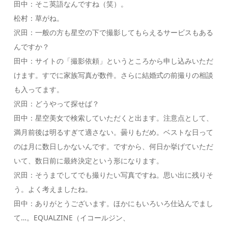
田中：そこ英語なんですね（笑）。
松村：草がね。
沢田：一般の方も星空の下で撮影してもらえるサービスもある
んですか？
田中：サイトの「撮影依頼」というところから申し込みいただ
けます。すでに家族写真が数件。さらに結婚式の前撮りの相談
も入ってます。
沢田：どうやって探せば？
田中：星空美女で検索していただくと出ます。注意点として、
満月前後は明るすぎて適さない。曇りもだめ。ベストな日って
のは月に数日しかないんです。ですから、何日か挙げていただ
いて、数日前に最終決定という形になります。
沢田：そうまでしてでも撮りたい写真ですね。思い出に残りそ
う。よく考えましたね。
田中：ありがとうございます。ほかにもいろいろ仕込んでまし
て…。EQUALZINE（イコールジン、