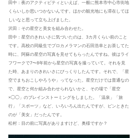
田中：夜のアクティビティといえば、一般に熊本市中心市街地
くらいしか思いつかないんです。ほかの観光地にも滞在してほ
しいなと思って立ち上げました。
沢田：その星空と美女を組み合わせた。
田中：星空のきれいさに気づいたのは、3カ月くらい前のこと
です。高校の同級生でプロカメラマンの石田浩幸とお茶してた
時に、阿蘇の星空の写真を見せてもらったんですね。彼はライ
フワークで7〜8年前から星空の写真を撮っていて。それを見
た時、あまりのきれいさにびっくりしたんです。それで、「星
空でまちおこしやろうや」ってなった。星空だけでは普通なの
で、星空と何か組み合わせられないかと、その場で「星空
×◯◯」のブレインストーミングをしました。「温泉」「旅
行」「スポーツ」など、いろいろん出たんですが、ピンときた
のが「美女」だったんです。
松村：目の前に写真がありますけど、奥様ですか？