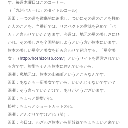
す。毎週木曜日はこのコーナー。
（「九州バカ一代」のタイトルコール）
沢田：一つの道を徹底的に追求し、ついにその道のことを極め
た人のことを、当番組では、リスペクトの意味を込めて「バ
カ」と言わせていただきます。今週は、地元の星の美しさにひ
かれ、その美しさを全国発信しようという方が熊本にいます。
熊本の美しい星空と美女を組み合わせて紹介する、「星空美
女」（
http://hoshizorab.com/
）というサイトを運営されてい
る方です。智聖ちゃんも熊本に住んでいるから。
深瀬：私地元は、熊本の山都町というところなんです。
沢田：あなたも一応美女ですから。いいんじゃないですか？
深瀬：そう言っていただけて。ありがとうございます。
沢田：ちょっと髪型がね。
松村：ちょっとショートカットのね。
深瀬：どんぐりですけどね（笑）。
沢田：今日は、わざわざ熊本から新幹線でちょちょいと来てい