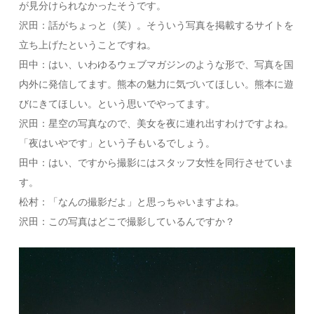
が見分けられなかったそうです。
沢田：話がちょっと（笑）。そういう写真を掲載するサイトを
立ち上げたということですね。
田中：はい、いわゆるウェブマガジンのような形で、写真を国
内外に発信してます。熊本の魅力に気づいてほしい。熊本に遊
びにきてほしい。という思いでやってます。
沢田：星空の写真なので、美女を夜に連れ出すわけですよね。
「夜はいやです」という子もいるでしょう。
田中：はい、ですから撮影にはスタッフ女性を同行させていま
す。
松村：「なんの撮影だよ」と思っちゃいますよね。
沢田：この写真はどこで撮影しているんですか？