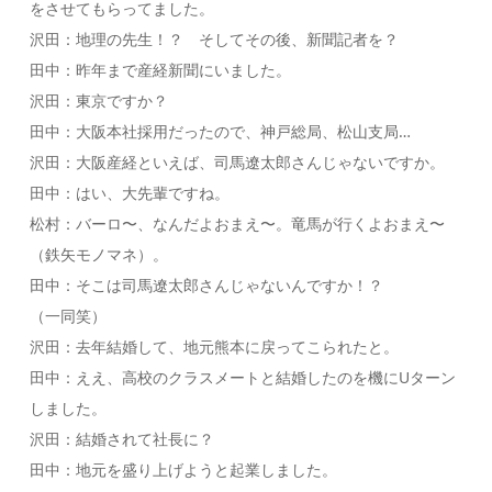
をさせてもらってました。
沢田：地理の先生！？ そしてその後、新聞記者を？
田中：昨年まで産経新聞にいました。
沢田：東京ですか？
田中：大阪本社採用だったので、神戸総局、松山支局…
沢田：大阪産経といえば、司馬遼太郎さんじゃないですか。
田中：はい、大先輩ですね。
松村：バーロ〜、なんだよおまえ〜。竜馬が行くよおまえ〜
（鉄矢モノマネ）。
田中：そこは司馬遼太郎さんじゃないんですか！？
（一同笑）
沢田：去年結婚して、地元熊本に戻ってこられたと。
田中：ええ、高校のクラスメートと結婚したのを機にUターン
しました。
沢田：結婚されて社長に？
田中：地元を盛り上げようと起業しました。