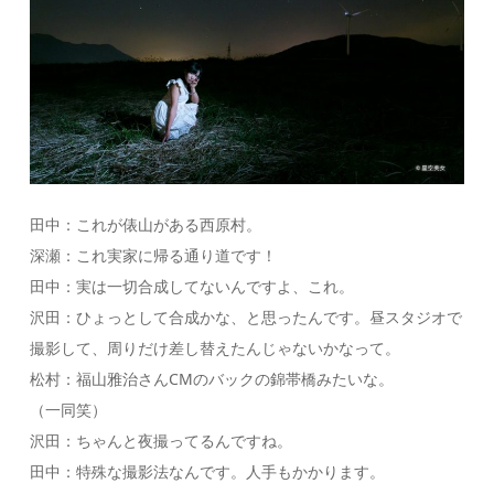
田中：これが俵山がある西原村。
深瀬：これ実家に帰る通り道です！
田中：実は一切合成してないんですよ、これ。
沢田：ひょっとして合成かな、と思ったんです。昼スタジオで
撮影して、周りだけ差し替えたんじゃないかなって。
松村：福山雅治さんCMのバックの錦帯橋みたいな。
（一同笑）
沢田：ちゃんと夜撮ってるんですね。
田中：特殊な撮影法なんです。人手もかかります。