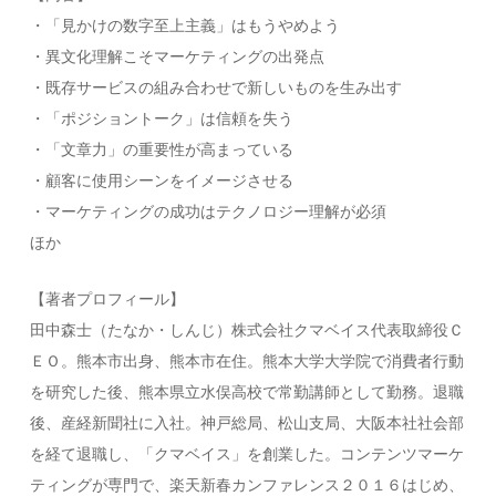
・「見かけの数字至上主義」はもうやめよう
・異文化理解こそマーケティングの出発点
・既存サービスの組み合わせで新しいものを生み出す
・「ポジショントーク」は信頼を失う
・「文章力」の重要性が高まっている
・顧客に使用シーンをイメージさせる
・マーケティングの成功はテクノロジー理解が必須
ほか
【著者プロフィール】
田中森士（たなか・しんじ）株式会社クマベイス代表取締役Ｃ
ＥＯ。熊本市出身、熊本市在住。熊本大学大学院で消費者行動
を研究した後、熊本県立水俣高校で常勤講師として勤務。退職
後、産経新聞社に入社。神戸総局、松山支局、大阪本社社会部
を経て退職し、「クマベイス」を創業した。コンテンツマーケ
ティングが専門で、楽天新春カンファレンス２０１６はじめ、