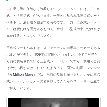
車に乗る際に何気なく装着しているシートベルトには、「二点
式」と「三点式」があります。一般的に見られる三点式シート
ベルトは、肩と腰を固定するものです。一方、二点式シートベ
ルトは腰だけを固定するもので、余程古い型式の車でなければ
見かけることはないでしょう。
三点式シートベルトは、スウェーデンの自動車メーカーである
ボルボが開発し、1959年に実用化されました。今でこそ当た
り前に実装されている三点式シートベルトですが、実用化当初
は冷たい目が向けられていたようです。同社の動画コンテンツ
『A Million More』
では、当時の反応を振り返り、いかに三点
式シートベルトが人々の命を救ってきたかをストーリー仕立て
で伝えています。