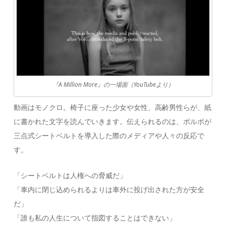
『A Million More』の一場面（YouTubeより）
動画はモノクロ。椅子に座った少女や女性、高齢男性らが、紙
に書かれた文字を読んでいきます。伝えられるのは、ボルボが
三点式シートベルトを導入した際のメディアや人々の反応で
す。
「シートベルトは人権への脅威だ」
「車内に閉じ込められるよりは車外に投げ出された方が安全
だ」
「誰も私の人生について指図することはできない」