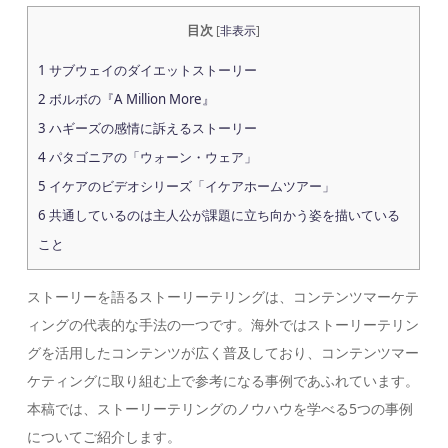
目次
[
非表示
]
1
サブウェイのダイエットストーリー
2
ボルボの『A Million More』
3
ハギーズの感情に訴えるストーリー
4
パタゴニアの「ウォーン・ウェア」
5
イケアのビデオシリーズ「イケアホームツアー」
6
共通しているのは主人公が課題に立ち向かう姿を描いている
こと
ストーリーを語るストーリーテリングは、コンテンツマーケテ
ィングの代表的な手法の一つです。海外ではストーリーテリン
グを活用したコンテンツが広く普及しており、コンテンツマー
ケティングに取り組む上で参考になる事例であふれています。
本稿では、ストーリーテリングのノウハウを学べる5つの事例
についてご紹介します。