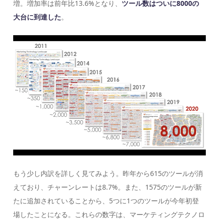
増。増加率は前年比13.6%となり、
ツール数はついに8000の
大台に到達した
。
もう少し内訳を詳しく見てみよう。昨年から615のツールが消
えており、チャーンレートは8.7%。また、1575のツールが新
たに追加されていることから、5つに1つのツールが今年初登
場したことになる。これらの数字は、マーケティングテクノロ